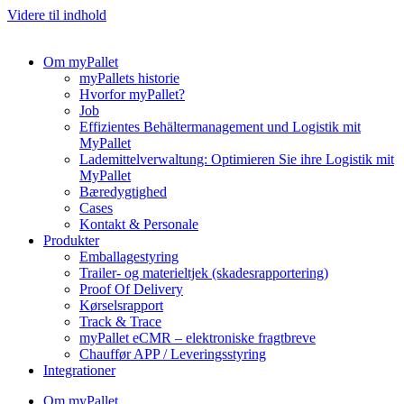
Videre til indhold
Om myPallet
myPallets historie
Hvorfor myPallet?
Job
Effizientes Behältermanagement und Logistik mit
MyPallet
Lademittelverwaltung: Optimieren Sie ihre Logistik mit
MyPallet
Bæredygtighed
Cases
Kontakt & Personale
Produkter
Emballagestyring
Trailer- og materieltjek (skadesrapportering)
Proof Of Delivery
Kørselsrapport
Track & Trace
myPallet eCMR – elektroniske fragtbreve
Chauffør APP / Leveringsstyring
Integrationer
Om myPallet