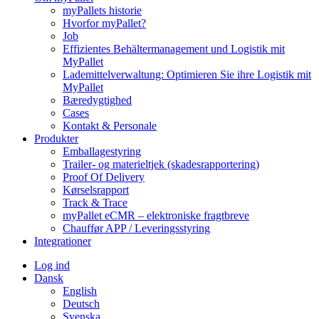
myPallets historie
Hvorfor myPallet?
Job
Effizientes Behältermanagement und Logistik mit
MyPallet
Lademittelverwaltung: Optimieren Sie ihre Logistik mit
MyPallet
Bæredygtighed
Cases
Kontakt & Personale
Produkter
Emballagestyring
Trailer- og materieltjek (skadesrapportering)
Proof Of Delivery
Kørselsrapport
Track & Trace
myPallet eCMR – elektroniske fragtbreve
Chauffør APP / Leveringsstyring
Integrationer
Log ind
Dansk
English
Deutsch
Svenska