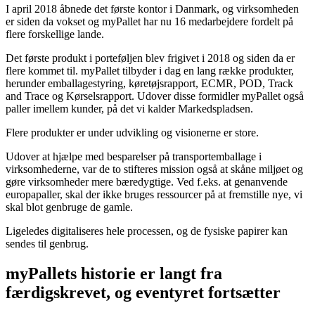
I april 2018 åbnede det første kontor i Danmark, og virksomheden
er siden da vokset og myPallet har nu 16 medarbejdere fordelt på
flere forskellige lande.
Det første produkt i porteføljen blev frigivet i 2018 og siden da er
flere kommet til. myPallet tilbyder i dag en lang række produkter,
herunder emballagestyring, køretøjsrapport, ECMR, POD, Track
and Trace og Kørselsrapport. Udover disse formidler myPallet også
paller imellem kunder, på det vi kalder Markedspladsen.
Flere produkter er under udvikling og visionerne er store.
Udover at hjælpe med besparelser på transportemballage i
virksomhederne, var de to stifteres mission også at skåne miljøet og
gøre virksomheder mere bæredygtige. Ved f.eks. at genanvende
europapaller, skal der ikke bruges ressourcer på at fremstille nye, vi
skal blot genbruge de gamle.
Ligeledes digitaliseres hele processen, og de fysiske papirer kan
sendes til genbrug.
myPallets historie er langt fra
færdigskrevet, og eventyret fortsætter