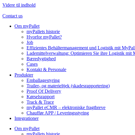
Videre til indhold
Contact us
Om myPallet
myPallets historie
Hvorfor myPallet?
Job
Effizientes Behältermanagement und Logistik mit MyPall
Lademittelverwaltung: Optimieren Sie ihre Logistik mit 
Bæredygtighed
Cases
Kontakt & Personale
Produkter
Emballagestyring
Trailer- og materieltjek (skadesrapportering)
Proof Of Delivery
Kørselsrapport
Track & Trace
myPallet eCMR – elektroniske fragtbreve
Chauffør APP / Leveringsstyring
Integrationer
Om myPallet
myPallets historie