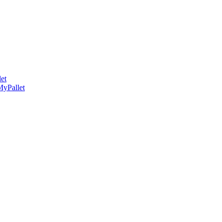
et
MyPallet