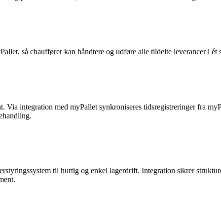
Pallet, så chauffører kan håndtere og udføre alle tildelte leverancer i é
Via integration med myPallet synkroniseres tidsregistreringer fra myP
behandling.
yringssystem til hurtig og enkel lagerdrift. Integration sikrer stru
ment.