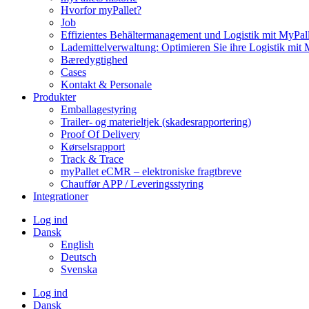
Hvorfor myPallet?
Job
Effizientes Behältermanagement und Logistik mit MyPall
Lademittelverwaltung: Optimieren Sie ihre Logistik mit 
Bæredygtighed
Cases
Kontakt & Personale
Produkter
Emballagestyring
Trailer- og materieltjek (skadesrapportering)
Proof Of Delivery
Kørselsrapport
Track & Trace
myPallet eCMR – elektroniske fragtbreve
Chauffør APP / Leveringsstyring
Integrationer
Log ind
Dansk
English
Deutsch
Svenska
Log ind
Dansk