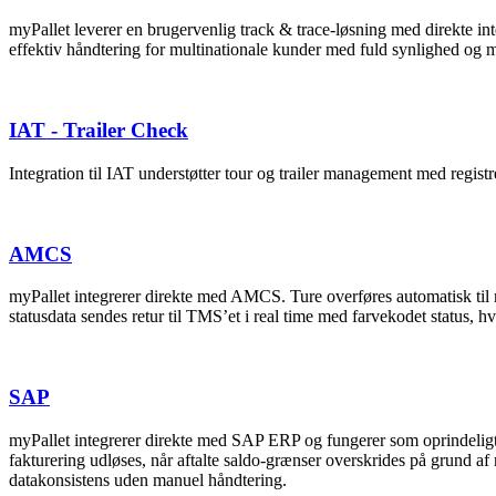
myPallet leverer en brugervenlig track & trace-løsning med direkte in
effektiv håndtering for multinationale kunder med fuld synlighed og 
IAT - Trailer Check
Integration til IAT understøtter tour og trailer management med registre
AMCS
myPallet integrerer direkte med AMCS. Ture overføres automatisk til 
statusdata sendes retur til TMS’et i real time med farvekodet status, h
SAP
myPallet integrerer direkte med SAP ERP og fungerer som oprindeligt r
fakturering udløses, når aftalte saldo-grænser overskrides på grund af
datakonsistens uden manuel håndtering.