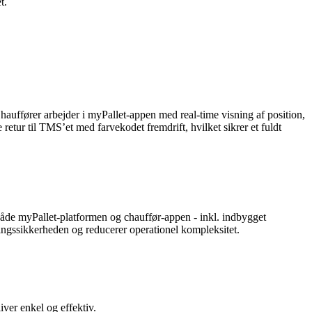
t.
Chauffører arbejder i myPallet-appen med real-time visning af position,
retur til TMS’et med farvekodet fremdrift, hvilket sikrer et fuldt
åde myPallet-platformen og chauffør-appen - inkl. indbygget
eringssikkerheden og reducerer operationel kompleksitet.
ver enkel og effektiv.