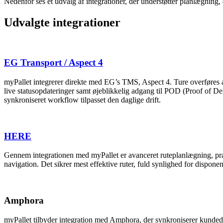
Nedenfor ses et udvalg af integrationer, der understøtter planlægning
Udvalgte integrationer
EG Transport / Aspect 4
myPallet integrerer direkte med EG’s TMS, Aspect 4. Ture overføres aut
live statusopdateringer samt øjeblikkelig adgang til POD (Proof of Del
synkroniseret workflow tilpasset den daglige drift.
HERE
Gennem integrationen med myPallet er avanceret ruteplanlægning, præ
navigation. Det sikrer mest effektive ruter, fuld synlighed for dispon
Amphora
myPallet tilbyder integration med Amphora, der synkroniserer kundedat