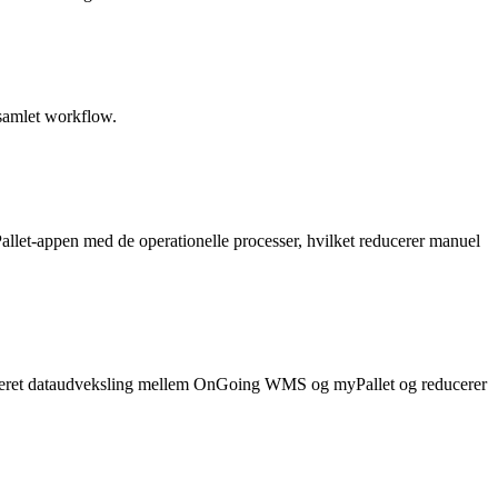
t samlet workflow.
allet-appen med de operationelle processer, hvilket reducerer manuel
ktureret dataudveksling mellem OnGoing WMS og myPallet og reducerer