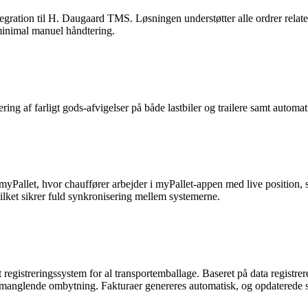
tegration til H. Daugaard TMS. Løsningen understøtter alle ordrer relat
minimal manuel håndtering.
ring af farligt gods-afvigelser på både lastbiler og trailere samt automa
myPallet, hvor chauffører arbejder i myPallet-appen med live position, 
vilket sikrer fuld synkronisering mellem systemerne.
egistreringssystem for al transportemballage. Baseret på data registrer
 manglende ombytning. Fakturaer genereres automatisk, og opdaterede sal