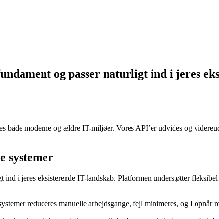
undament og passer naturligt ind i jeres ek
sses både moderne og ældre IT-miljøer. Vores API’er udvides og videreud
de systemer
t ind i jeres eksisterende IT-landskab. Platformen understøtter fleksi
emer reduceres manuelle arbejdsgange, fejl minimeres, og I opnår real-