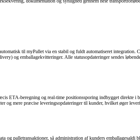
, eksekvering, dokumentation og synlighed gennem hele transportforløbe
omatisk til myPallet via en stabil og fuldt automatiseret integration. 
ivery) og emballagekvitteringer. Alle statusopdateringer sendes løbende 
cis ETA-beregning og real-time positionssporing indbygget direkte i b
enter og mere præcise leveringsopdateringer til kunder, hvilket øger lev
a og palletransaktioner, så administration af kunders emballagesaldi bli