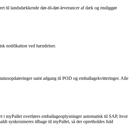
eret til landsdækkende dør-til-dør-leverancer af dæk og muliggør
tisk notifikation ved hændelser.
statusopdateringer samt adgang til POD og emballagekvitteringer. Alle
et i myPallet overføres emballageoplysninger automatisk til SAP, hvor
di synkroniseres tilbage til myPallet, så der opretholdes fuld