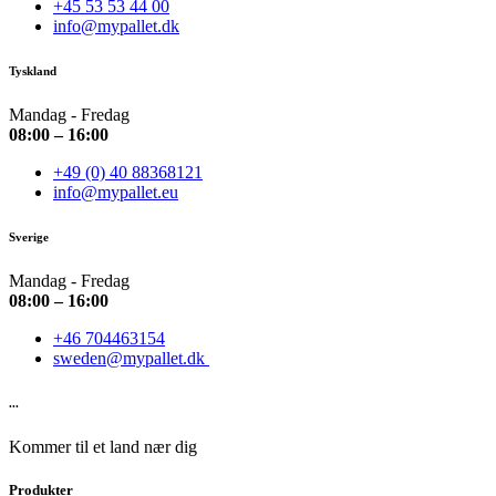
+45 53 53 44 00
info@mypallet.dk
Tyskland
Mandag - Fredag
08:00 – 16:00
+49 (0) 40 88368121
info@mypallet.eu
Sverige
Mandag - Fredag
08:00 – 16:00
+46 704463154
sweden@mypallet.dk
...
Kommer til et land nær dig
Produkter