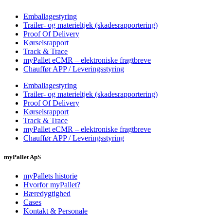
Emballagestyring
Trailer- og materieltjek (skadesrapportering)
Proof Of Delivery
Kørselsrapport
Track & Trace
myPallet eCMR – elektroniske fragtbreve
Chauffør APP / Leveringsstyring
Emballagestyring
Trailer- og materieltjek (skadesrapportering)
Proof Of Delivery
Kørselsrapport
Track & Trace
myPallet eCMR – elektroniske fragtbreve
Chauffør APP / Leveringsstyring
myPallet ApS
myPallets historie
Hvorfor myPallet?
Bæredygtighed
Cases
Kontakt & Personale