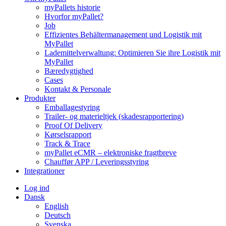
myPallets historie
Hvorfor myPallet?
Job
Effizientes Behältermanagement und Logistik mit
MyPallet
Lademittelverwaltung: Optimieren Sie ihre Logistik mit
MyPallet
Bæredygtighed
Cases
Kontakt & Personale
Produkter
Emballagestyring
Trailer- og materieltjek (skadesrapportering)
Proof Of Delivery
Kørselsrapport
Track & Trace
myPallet eCMR – elektroniske fragtbreve
Chauffør APP / Leveringsstyring
Integrationer
Log ind
Dansk
English
Deutsch
Svenska