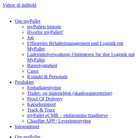
Videre til indhold
Om myPallet
myPallets historie
Hvorfor myPallet?
Job
Effizientes Behältermanagement und Logistik mit
MyPallet
Lademittelverwaltung: Optimieren Sie ihre Logistik mit
MyPallet
Bæredygtighed
Cases
Kontakt & Personale
Produkter
Emballagestyring
Trailer- og materieltjek (skadesrapportering)
Proof Of Delivery
Kørselsrapport
Track & Trace
myPallet eCMR – elektroniske fragtbreve
Chauffør APP / Leveringsstyring
Integrationer
Om myPallet