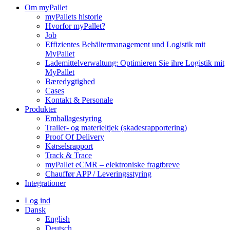
Om myPallet
myPallets historie
Hvorfor myPallet?
Job
Effizientes Behältermanagement und Logistik mit
MyPallet
Lademittelverwaltung: Optimieren Sie ihre Logistik mit
MyPallet
Bæredygtighed
Cases
Kontakt & Personale
Produkter
Emballagestyring
Trailer- og materieltjek (skadesrapportering)
Proof Of Delivery
Kørselsrapport
Track & Trace
myPallet eCMR – elektroniske fragtbreve
Chauffør APP / Leveringsstyring
Integrationer
Log ind
Dansk
English
Deutsch