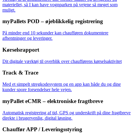
materiellet, så I kan have vognparken på vejene så meget som
muligt.
myPallets POD – øjeblikkelig registrering
På mindre end 10 sekunder kan chaufføren dokumentere
afhentninger og leveringer.
Kørselsrapport
Dit digitale værktøj til overblik over chaufførens kørselsaktivitet
Track & Trace
Med et simpelt stregkodesystem og en app kan både du og dine
kunder spore forsendelser hele vejen.
myPallet eCMR – elektroniske fragtbreve
Automatisk registrering af tid, GPS og underskrift på dine fragtbreve
direkte i brugervenlig, digital løsning.
Chauffør APP / Leveringsstyring