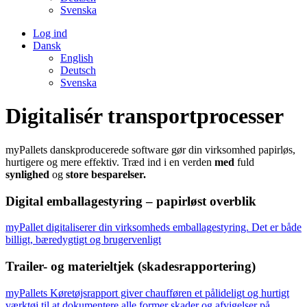
Svenska
Log ind
Dansk
English
Deutsch
Svenska
Digitalisér transportprocesser
myPallets danskproducerede software gør din virksomhed papirløs,
hurtigere og mere effektiv. Træd ind i en verden
med
fuld
synlighed
og
store
besparelser.
Digital emballagestyring – papirløst overblik
myPallet digitaliserer din virksomheds emballagestyring. Det er både
billigt, bæredygtigt og brugervenligt
Trailer- og materieltjek (skadesrapportering)
myPallets Køretøjsrapport giver chaufføren et pålideligt og hurtigt
værktøj til at dokumentere alle former skader og afvigelser på