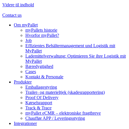
Videre til indhold
Contact us
Om myPallet
myPallets historie
Hvorfor myPallet?
Job
Effizientes Behältermanagement und Logistik mit
MyPallet
Lademittelverwaltung: Optimieren Sie ihre Logistik mit
MyPallet
Bæredygtighed
Cases
Kontakt & Personale
Produkter
Emballagestyring
Trailer- og materieltjek (skadesrapportering)
Proof Of Delivery
Kørselsrapport
Track & Trace
myPallet eCMR – elektroniske fragtbreve
Chauffør APP / Leveringsstyring
Integrationer