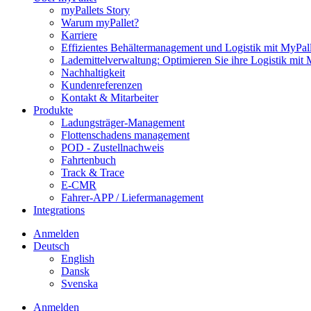
myPallets Story
Warum myPallet?
Karriere
Effizientes Behältermanagement und Logistik mit MyPall
Lademittelverwaltung: Optimieren Sie ihre Logistik mit 
Nachhaltigkeit
Kundenreferenzen
Kontakt & Mitarbeiter
Produkte
Ladungsträger-Management
Flottenschadens management
POD - Zustellnachweis
Fahrtenbuch
Track & Trace
E-CMR
Fahrer-APP / Liefermanagement
Integrations
Anmelden
Deutsch
English
Dansk
Svenska
Anmelden