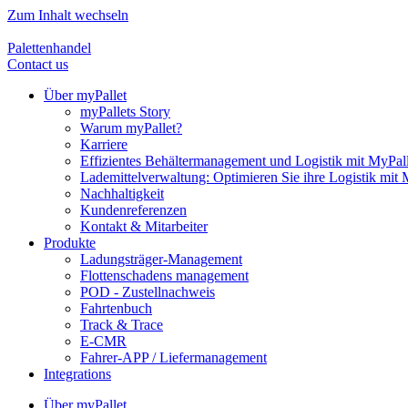
Zum Inhalt wechseln
Palettenhandel
Contact us
Über myPallet
myPallets Story
Warum myPallet?
Karriere
Effizientes Behältermanagement und Logistik mit MyPall
Lademittelverwaltung: Optimieren Sie ihre Logistik mit 
Nachhaltigkeit
Kundenreferenzen
Kontakt & Mitarbeiter
Produkte
Ladungsträger-Management
Flottenschadens management
POD - Zustellnachweis
Fahrtenbuch
Track & Trace
E-CMR
Fahrer-APP / Liefermanagement
Integrations
Über myPallet